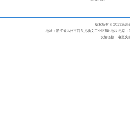
版权所有
© 2013
温州
地址：浙江省温州市洞头县杨文工业区B04地块 电话：0577-63367
友情链接：
电瓶夹
|