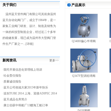
关于我们
产品展示
温州蓝天管件阀门有限公司其前身温州
蓝天自动化阀门厂，成立于1984年，是一
家集工业阀门研发、设计、制造及销售为
一体的科技型制造企业，经过近二十多年
的稳健发展，现已成为温州市大型阀门管
Q340H偏心半球阀
件生产厂家之一...
[详细]
新闻资讯
更多>>
·我司开展信息化管理线上培训
·社会责任报告
Q347F型涡轮球阀
·质量诚信报告
·蓝天公司祝福大家2015年新年快乐
·送别TUBE 2014 上海、迎接ADIPEC 2014
阿布扎比
·蓝天成品仓库简介
·康士伯获中韩船厂13艘海工船订单
Z41H闸阀